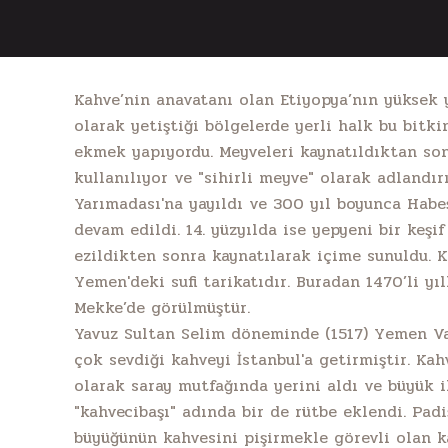
Kahve’nin anavatanı olan Etiyopya’nın yüksek y
olarak yetiştiği bölgelerde yerli halk bu bitki
ekmek yapıyordu. Meyveleri kaynatıldıktan son
kullanılıyor ve "sihirli meyve" olarak adlandır
Yarımadası'na yayıldı ve 300 yıl boyunca Habe
devam edildi. 14. yüzyılda ise yepyeni bir keşif
ezildikten sonra kaynatılarak içime sunuldu. K
Yemen'deki sufi tarikatıdır. Buradan 1470’li yıl
Mekke’de görülmüştür.
Yavuz Sultan Selim döneminde (1517) Yemen Va
çok sevdiği kahveyi İstanbul'a getirmiştir. Kah
olarak saray mutfağında yerini aldı ve büyük i
"kahvecibaşı" adında bir de rütbe eklendi. Pad
büyüğünün kahvesini pişirmekle görevli olan ka