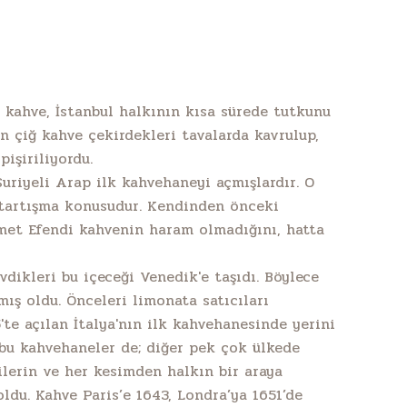
 kahve, İstanbul halkının kısa sürede tutkunu
an çiğ kahve çekirdekleri tavalarda kavrulup,
işiriliyordu.
Suriyeli Arap ilk kahvehaneyi açmışlardır. O
 tartışma konusudur. Kendinden önceki
met Efendi kahvenin haram olmadığını, hatta
evdikleri bu içeceği Venedik'e taşıdı. Böylece
mış oldu. Önceleri limonata satıcıları
'te açılan İtalya'nın ilk kahvehanesinde yerini
 bu kahvehaneler de; diğer pek çok ülkede
cilerin ve her kesimden halkın bir araya
ldu. Kahve Paris’e 1643, Londra’ya 1651’de