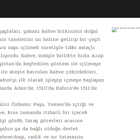
aylaları, yabani kahve bitkisinin doğal
nin tanelerini un haline getirip bir çeşit
ra suyu içilmek suretiyle tıbbi amaçlı
ılıyordu. Kahve, ünüyle birlikte hızla Arap
şistan'da keşfedilen yöntem ile içilmeye
 ile ateşte kavrulan kahve çekirdekleri,
ahve’yi ilk olarak işleyip içmeye başlayan
larda Aden’de, 1510’da Kahire’de 1511’de
lisi Özdemir Paşa, Yemen'de içtiği ve
ve, kısa zamanda itibarlı bir içecek
lgi gördü. Saray görevleri arasına
işahın ya da bağlı olduğu devlet
hvecibaşı, sadık ve sır tutmasını