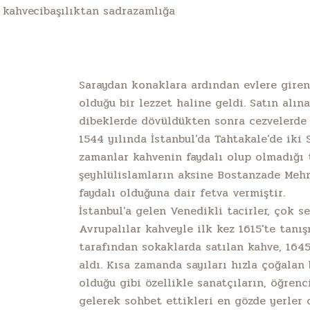
e kahvecibaşılıktan sadrazamlığa
Saraydan konaklara ardından evlere giren
olduğu bir lezzet haline geldi. Satın alın
dibeklerde dövüldükten sonra cezvelerde p
1544 yılında İstanbul’da Tahtakale’de iki 
zamanlar kahvenin faydalı olup olmadığı
şeyhlülislamların aksine Bostanzade Meh
faydalı olduğuna dair fetva vermiştir.
İstanbul'a gelen Venedikli tacirler, çok s
Avrupalılar kahveyle ilk kez 1615'te tanış
tarafından sokaklarda satılan kahve, 1645
aldı. Kısa zamanda sayıları hızla çoğalan
olduğu gibi özellikle sanatçıların, öğren
gelerek sohbet ettikleri en gözde yerler o